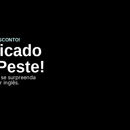
SCONTO!
dicado
Peste!
 se surpreenda
 inglês.