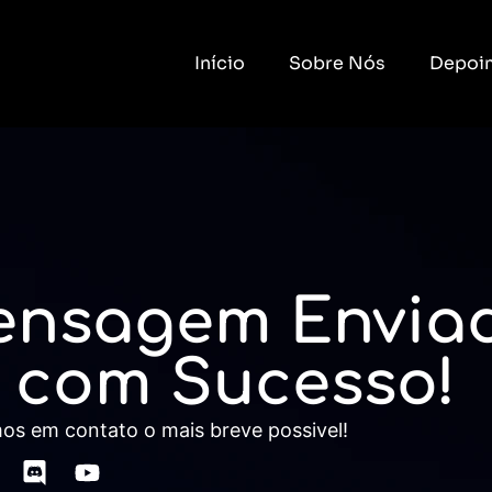
Início
Sobre Nós
Depoi
ensagem
Envia
com Sucesso!
os em contato o mais breve possivel!