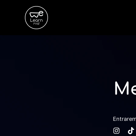
M
Entrarem