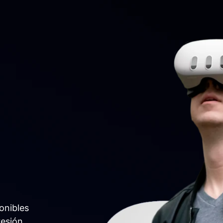
onibles
esión.