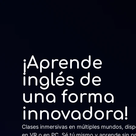
¡Aprende
inglés de
una forma
innovadora!
Clases inmersivas en múltiples mundos, disp
en VR o en PC. Sé tú mismo y aprende sin pr