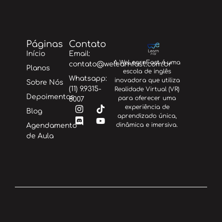
Páginas
Contato
Início
Email:
A WeLearnFast é uma
contato@welearnfast.com.br
Planos
escola de inglês
Whatsapp:
inovadora que utiliza
Sobre Nós
(11) 9.9315-
Realidade Virtual (VR)
Depoimentos
para oferecer uma
8007
experiência de
Blog
aprendizado única,
dinâmica e imersiva.
Agendamento
de Aula